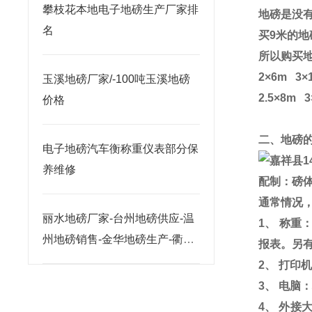
攀枝花本地电子地磅生产厂家排
地磅是没
名
买
9
米的地
所以购买
2
×
6m
3
×
玉溪地磅厂家/-100吨玉溪地磅
2.5
×
8m
3
价格
二、地磅
电子地磅汽车衡称重仪表部分保
养维修
配制：磅
通常情况
丽水地磅厂家-台州地磅供应-温
1
、 称重
州地磅销售-金华地磅生产-衢州
报表。另
地磅价格
2
、 打印
3
、 电脑
4
、 外接