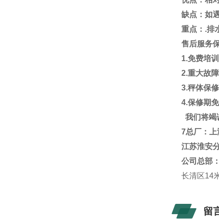
缺点：如
重点：
.
排
售后服务
1.
免费培
2.
重大故
3.
秤体保
4.
保修期
我们将竭
7
总厂：上
江苏淮安
公司总部
长清区14
留