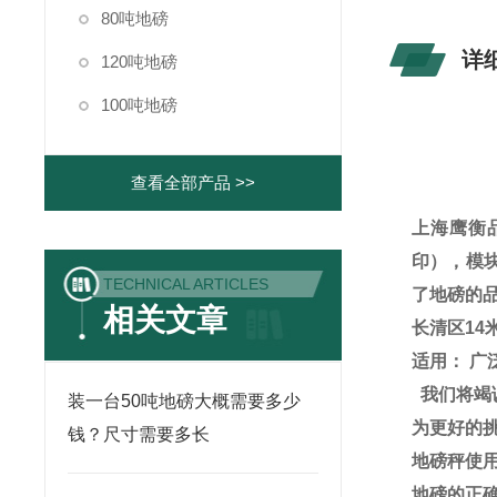
80吨地磅
详
120吨地磅
100吨地磅
查看全部产品 >>
上海鹰衡
印），模
TECHNICAL ARTICLES
了地磅的
相关文章
长清区14
适用：
广
我们将竭
装一台50吨地磅大概需要多少
为更好的
钱？尺寸需要多长
地磅秤使
地磅的正