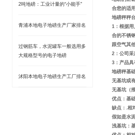
2吨地磅：工业计量的“小能手”
合您的适
地磅秤秤
青浦本地电子地磅生产厂家排名
1
：根据用
合的不锈
跟空气其
过钢筋车，水泥罐车一般选用多
2
：公司采
大规格型号的电子地磅
3
：产品具
地磅秤基
沭阳本地电子地磅生产工厂排名
无基坑或
无基坑（
优点：基
缺点：
.
相
假如是水
浅基坑：
优点：相