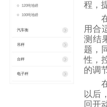
程，
120吨地磅
100吨地磅
在实
用合
汽车衡
测结
吊秤
题，
性，
台秤
的调
电子秤
在更
以后
回开