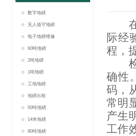
数字地磅
在
无人值守地磅
际经
电子地磅维修
程，
60吨地磅
2吨地磅
检测
1吨地磅
确性
工地地磅
码，
地磅出租
常明
50吨地磅
产生
14米地磅
工作
80吨地磅