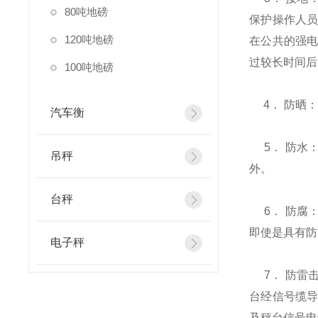
80吨地磅
保护操作人
120吨地磅
在公共的强
过较长时间后
100吨地磅
4
．
防晒
汽车衡
5
．
防水
吊秤
外。
台秤
6
．
防腐
即使是具有防
电子秤
7
．
防雷
台经信号缆
及秤台信号电