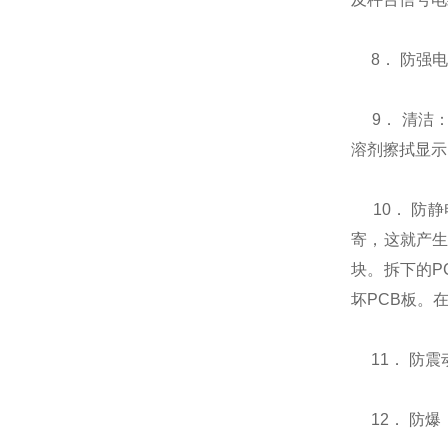
8
．
防强
9
．
清洁
溶剂擦拭显示
10
．
防静
寄，这就产
块。拆下的
P
坏
PCB
板。
11
．
防震
12
．
防爆