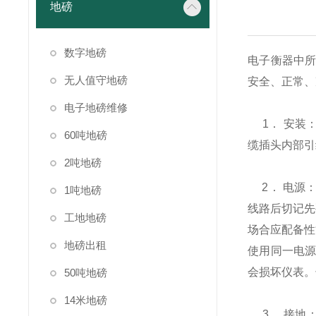
地磅
数字地磅
电子衡器中
无人值守地磅
安全、正常、
电子地磅维修
1
．
安装
60吨地磅
缆插头内部引
2吨地磅
2
．
电源
1吨地磅
线路后切记先
工地地磅
场合应配备性
地磅出租
使用同一电
会损坏仪表。
50吨地磅
14米地磅
3
．
接地