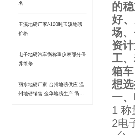
的稳
名
好、
玉溪地磅厂家/-100吨玉溪地磅
场、
价格
资计
电子地磅汽车衡称重仪表部分保
工、
养维修
箱车
想选
丽水地磅厂家-台州地磅供应-温
州地磅销售-金华地磅生产-衢州
一、
地磅价格
1
称
2
电