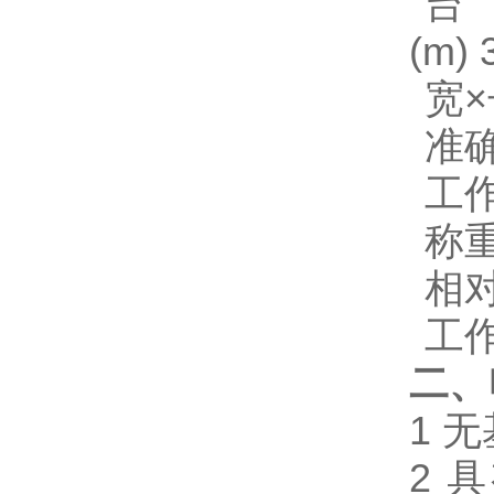
(m) 
宽
×
准
工
称
相
工
二、
1
无
2
具