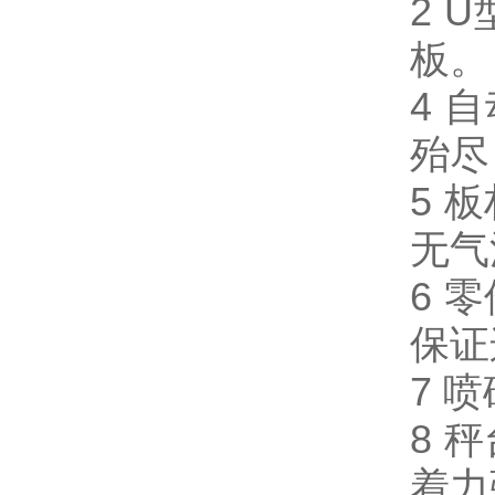
2 U
板。
4
自
殆尽
5
板
无气
6
零
保证
7
喷
8
秤
着力