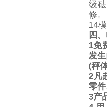
级
修。
14
模
四、
1
免
发生
(
秤
2
凡
零件
3
产
4
用