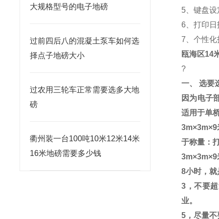
大规格型号的电子地磅
5、键盘设
6、打印
7、个性
过前四后八的混凝土泵车如何选
瓯海区14
择点子地磅大小
?
一、 选要
过农用三轮车正常需要选多大地
因为电子
磅
适用于单
3m
×
3m
×
9
衢州装一台100吨10米12米14米
于称量：
16米地磅需要多少钱
3m
×
3m
×
9
8
小时，就
3
，不要超
业。
5
，尽量不