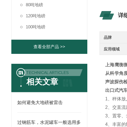
80吨地磅
详
120吨地磅
100吨地磅
品牌
查看全部产品 >>
应用领域
上海鹰衡
TECHNICAL ARTICLES
从科学角
相关文章
声波探伤
出口式汽
1、秤体
如何避免大地磅被雷击
2、交直
3、置零
过钢筋车，水泥罐车一般选用多
4、丰富