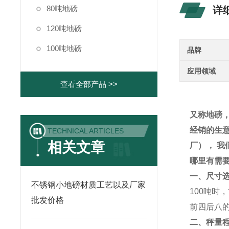
80吨地磅
详
120吨地磅
100吨地磅
品牌
应用领域
查看全部产品 >>
又称地磅
经销的生
TECHNICAL ARTICLES
相关文章
厂）
， 我
哪里有需
一、尺寸
不锈钢小地磅材质工艺以及厂家
100
吨时，
批发价格
前四后八
二、秤量