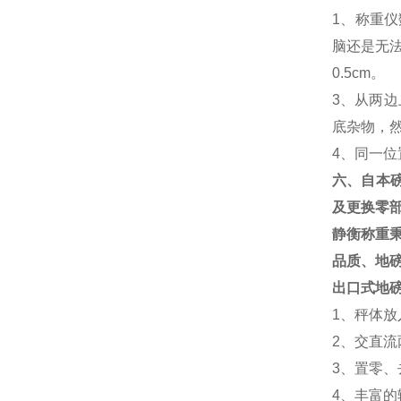
1
、称重仪
脑还是无
0.5cm
。
3
、从两边
底杂物，
4
、同一位
六、自本
及更换零
静衡称重
品质、地
出口式地
1、秤体
2、交直
3、置零
4、丰富