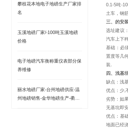
攀枝花本地电子地磅生产厂家排
0.1-5
吨
-10
名
土车，钢
三、的安
选址建议
玉溪地磅厂家/-100吨玉溪地磅
汽车上下
价格
基础：必
置度等几
电子地磅汽车衡称重仪表部分保
装
.
养维修
四、浅基
缺点：浅
丽水地磅厂家-台州地磅供应-温
优点：少
,
州地磅销售-金华地磅生产-衢州
劣势：如
地磅价格
无基坑即
优点：基
地面已经