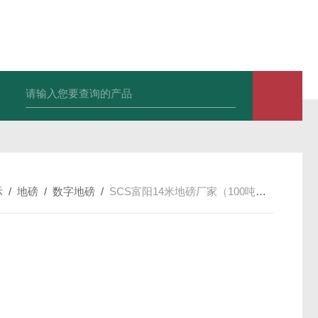
示
/
地磅
/
数字地磅
/
SCS富阳14米地磅厂家（100吨地磅）出租价格