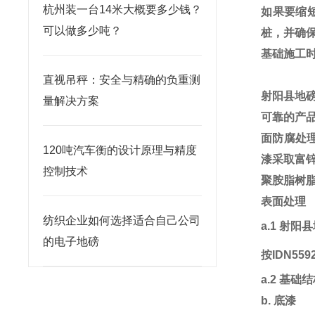
杭州装一台14米大概要多少钱？
如果要缩
可以做多少吨？
桩，并确
基础施工
直视吊秤：安全与精确的负重测
射阳县地
量解决方案
可靠的产
面防腐处
120吨汽车衡的设计原理与精度
漆采取富
控制技术
聚胺脂树
表面处理
纺织企业如何选择适合自己公司
a.1
射阳县
的电子地磅
按
IDN559
a.2
基础结
b.
底漆