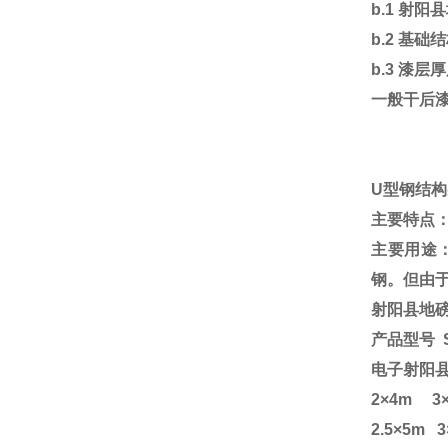
b.1
射阳县
b.2
基础结
b.3
漆层厚
一般干后
U
型钢结构
主要特点
主要用途
钢。但由
射阳县地
产品型号 SCS
电子射
2
×4m 3×
2.5
×5m 3