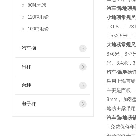
80吨地磅
汽车衡
/
地磅
120吨地磅
小地磅常规尺
1
×
1
米，
1.2
×
100吨地磅
1.5
×
2.5
米，
1
大地磅常规尺
汽车衡
3
×
6
米，
3
×
7
米、
3.4
米，
3
吊秤
汽车衡
/
地磅
采用上海宝钢
台秤
主要是面板、
8mm
。加强
电子秤
地磅主梁采用
汽车衡
/
地磅
1.
免费保修年
部分保修十二