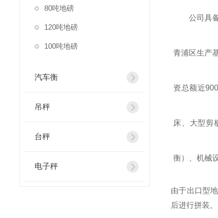
80吨地磅
公司具
120吨地磅
100吨地磅
青浦区生产
汽车衡
资总额近
90
吊秤
床、大型剪
台秤
衡）、机械
电子秤
由于出口型
后进行拼装。