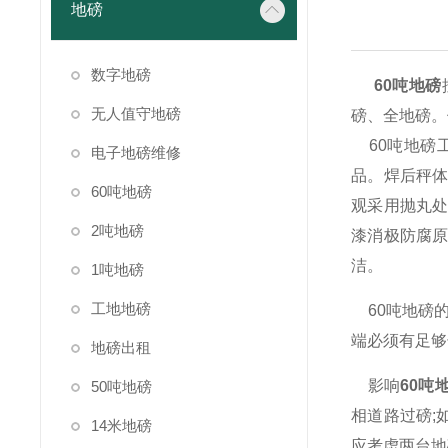
地磅
数字地磅
60吨地磅
无人值守地磅
磅、全地磅。
60吨地磅
电子地磅维修
品。焊后秤
60吨地磅
观采用抛丸
2吨地磅
漆消极防腐
洁。
1吨地磅
工地地磅
60吨地磅的
端必须有足够
地磅出租
影响
60吨
50吨地磅
相道路过磅;
14米地磅
应考虑两台地