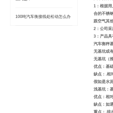
1
：根据用
合的不锈
100吨汽车衡接线处松动怎么办
跟空气其
2
：公司采
3
：产品具
汽车衡秤
无基坑或
无基坑（
优点：基
缺点：
.
相
假如是水
浅基坑：
优点：相
缺点：如
重点：
.
排