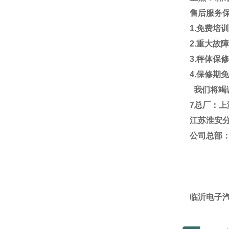
售后服务
1.
免费培
2.
重大故
3.
秤体保
4.
保修期
我们将竭
7
总厂：上
江苏淮安
公司总部
临沂
临沂电子