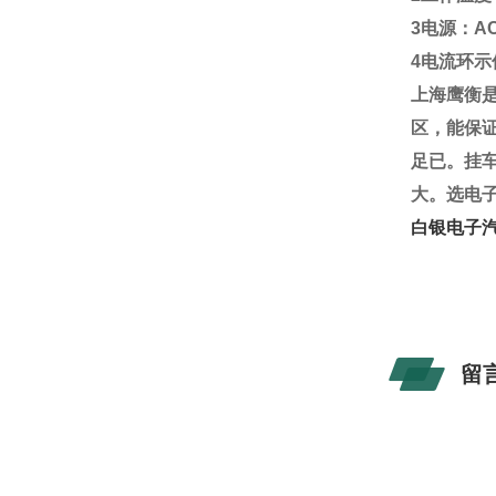
3
电源：
A
4
电流环示
上海鹰衡
区，能保
足已。挂
大。选电
白银电子
白银
留