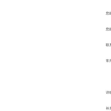
您
您
联
常
详
补