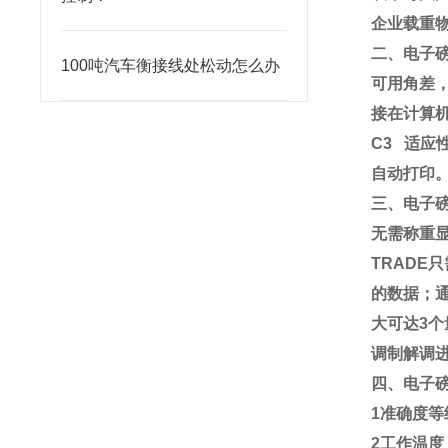
企业载重
二、电子
100吨汽车衡接线处松动怎么办
可用角差
接在计算
C3
适应
自动打印
三、电子
无需称重
TRADE
只
的数据；
大可达
3
个
调制解调
四、电子
1
准确度等
2
工作温度