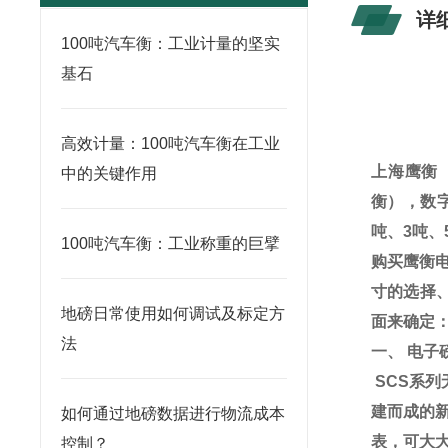
详
100吨汽车衡：工业计量的坚实
基石
高效计量：100吨汽车衡在工业
上海鹰衡
中的关键作用
衡），数
吨、
3
吨、
100吨汽车衡：工业称重的巨擘
购买鹰衡
寸的选择
地磅日常使用如何调试及标定方
面来确定
法
一、
电子
SCS
系列
建而成的
如何通过地磅数据进行物流成本
表，可大
控制？