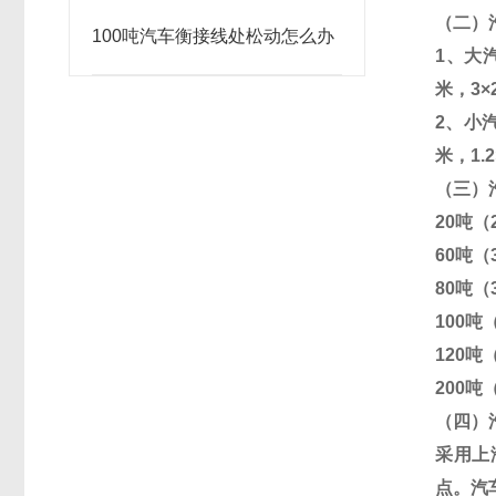
（二）
100吨汽车衡接线处松动怎么办
1
、大
米，
3
×
2
、小
米，
1.2
（三）
20
吨（
60
吨（
80
吨（
100
吨
120
吨
200
吨
（四）
采用上
点。汽