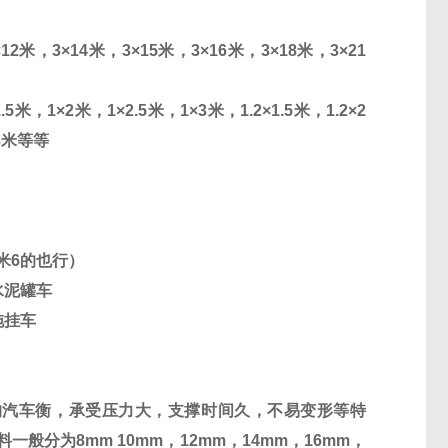
×
12
米，
3
×
14
米，
3
×
15
米，
3
×
16
米，
3
×
18
米，
3
×
21
.5
米，
1
×
2
米，
1
×
2.5
米，
1
×
3
米，
1.2
×
1.5
米，
1.2
×
2
3
米等等
米
6
的也行）
水泥罐车
拖挂车
构汽车衡，承受压力大，支撑时间久，不易变形等特
料一般分为
8mm 10mm
，
12mm
，
14mm
，
16mm
，