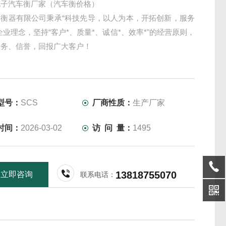
电子汽车衡厂家（汽车衡价格）
衡衡器有限公司秉承“科技先导，以人为本，开拓创新，服务
企业理念，坚持“客户*、质量*、诚信*、效率*"的经营原则，
服务、信誉，回报广大客户！
型号：
SCS
厂商性质：
生产厂家
时间：
2026-03-02
访 问 量：
1495
13818755070
立即咨询
联系电话：