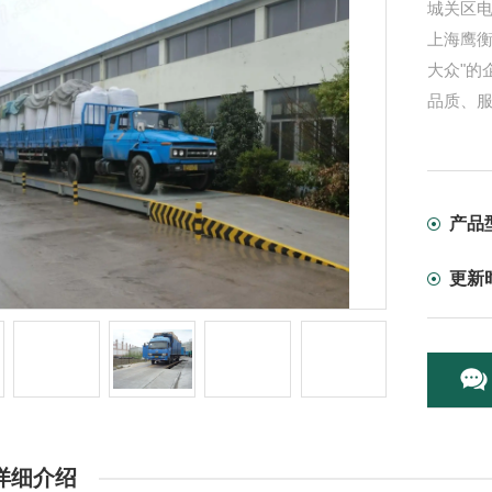
城关区
上海鹰
大众"的
品质、
产品
更新
详细介绍