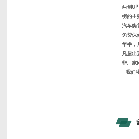
两侧
U
衡的主
汽车衡
免费保
年半，
凡超出
非厂家
我们
城