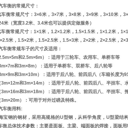
汽车衡的常规尺寸：
汽车衡常规尺寸：
3
×
6
米，
3
×
7
米，
3
×
8
米，
3
×
9
米，
3
×
10
米，
3
24
米（宽度
3.2
米、
3.4
米也可以提供定做服务）
汽车衡常规尺寸：
1
×
1
米，
1.2
×
1.2
米，
1.5
×
1.5
米，
1
×
1.2
米，
1
×
1
×
2.5
米，
1.5
×
2
米，
1.5
×
2.5
米，
1.5
×
3
米，
2
×
2
米，
2
×
2.5
米，
2
×
汽车衡常规车子的尺寸及适用：
2.5m
×
5m
和
2.5m
×
6m
）：适用于三轮车、农用车、单桥车等
3m
×
7m
和
3m
×
8m
）：适用于单桥车、双桥车、后八轮等
3m
×
9m
和
3m
×
10m
）：适用于后八轮、前四后八（车箱长度为
9
（
3m
×
12m
和
3m
×
14m
）：适用于后八轮、前四后八、半挂车、
（
3m
×
16m
和
3m
×
18m
）：适用于后八轮、前四后八、半挂车、
（
3m
×
20m
）：可用于对外过磅及特殊。
汽车衡用料
:
海宝钢的钢材，采用高规格的
U
型钢，从科学角度，
U
型梁结
车衡总体技术参数：主要是面板、主梁、端面板的焊接，面板用