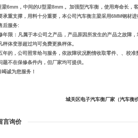
型梁
6mm
，中间的
U
型梁
8mm
。加强型汽车衡，使用寿命长，
要承重支撑，用料十分重要，本公司汽车衡主梁采用
6MM
钢材进
售后服务
:
修年限：凡属于本公司之产品，产品原因所发生的产品之故障，
凡秤体变形超过均可免费更换秤体。
五年的，公司照常给与服务，依故障状况酌情收取零件、、校准
问题不在保修条件内，但厂家均可提供。
将竭诚为您服务！
关区电子汽车衡厂家（汽车衡价
留言询价