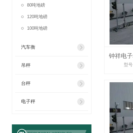
80吨地磅
120吨地磅
100吨地磅
汽车衡
型号
吊秤
台秤
电子秤